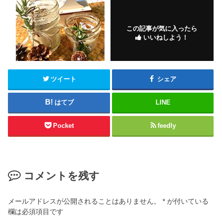
k
この記事が気に入ったら
いいねしよう！
ツイート
シェア
はてブ
LINE
Pocket
feedly
コメントを残す
メールアドレスが公開されることはありません。
*
が付いている
欄は必須項目です