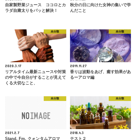
自家製野菜ジュース ココロとカ
秋分の日に向けた女神の集いで学
ラダ自粛太りをパッと解決！
んだこと
未分類
未分類
2020.3.17
2019.11.27
リアルタイム最新ニュースや対策
香りは波動をあげ、癒す効果があ
の中で今自分がすることが見えて
るーアロマ編
くる大切なこと、
未分類
未分類
2021.2.7
2018.4.3
Stand. Fm. クォンタムアロマ
テスト２