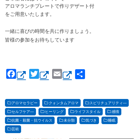
アロマランチプレートで作りデザート付
をご用意いたします。
一緒に喜びの時間を共に作りましょう。
皆様の参加をお待ちしています
F
T
E
共
a
wi
m
有
c
tt
ail
e
er
アロマセラピー
クォンタムアロマ
スピリチュアリティ―
b
セルフケア―
ヒーリング
ライフスタイル
感情
o
抗菌・殺菌・抗ウイルス
未分類
気づき
睡眠
芸術
o