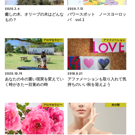
2020.3.4
2020.7.13
癒しの木、オリーブの木はどんな
パワースポット ノースヨーロッ
もの？
パ vol.1
アロマセラピー
アファメーション
2020.10.19
2018.8.21
あなたの今の重い現実を変えてい
アファメーションも取り入れて気
く時がきたー目覚めの時
持ちのいい秋を迎えよう
アロマセラピー
未分類