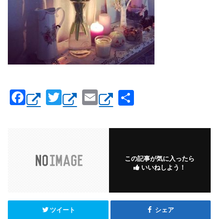
F
T
E
共
a
wi
m
有
c
tt
ail
e
er
b
この記事が気に入ったら
いいねしよう！
o
o
k
ツイート
シェア