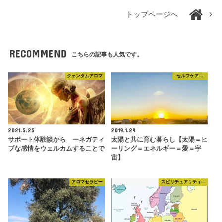
トップページへ
RECOMMEND
こちらの記事も人気です。
クォンタムアロマ
セルフケア―
2021.5.25
2019.1.29
サポート体験談から ーネガティ
太陽と共に育む暮らし【太陽＝ヒ
ブな感情をウェルカムすることで
ーリング＝エネルギー＝愛＝宇
宙】
アロマセラピー
スピリチュアリティ―