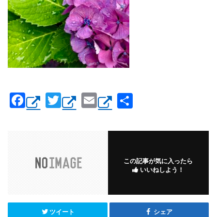
F
T
E
共
a
wi
m
有
c
tt
ail
e
er
b
この記事が気に入ったら
いいねしよう！
o
o
k
ツイート
シェア