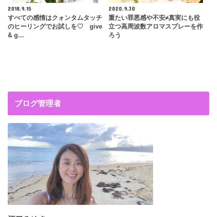
2018.9.15
2020.9.30
すべての感情はクォンタムタッチ
重たい罪悪感や不安≠真実にも役
のヒーリングでお試しを♡ give
立つ高周波数アロマスプレーを作
& g…
ろう
ブログ管理者