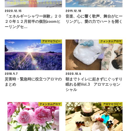
2020.12.15
2019.12.18
「エネルギーシャワー体験」２０
音楽、心に響く歌声、舞台がヒー
２０年１２月前半の個別zoomヒ
リングし、愛の力でハートを開く
ーリングセ…
アロマセラピー
クォンタムアロマ
2018.9.7
2020.10.6
災害時・緊急時に役立つアロマの
朝までトイレに起きずにぐっすり
まとめ
眠れる術Vol.3 アロマエッセン
シャル
クォンタムアロマ
アロマセラピー