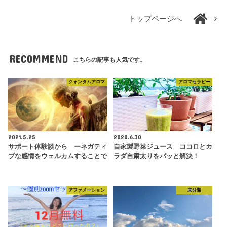
トップページへ
RECOMMEND
こちらの記事も人気です。
クォンタムアロマ
アロマセラピー
2021.5.25
2020.6.30
サポート体験談から ーネガティ
自家製野菜ジュース ココロとカ
ブな感情をウェルカムすることで
ラダ自粛太りをパッと解決！
アファメーション
未分類