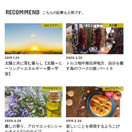
RECOMMEND
こちらの記事も人気です。
セルフケア―
未分類
2019.1.29
2020.4.30
太陽と共に育む暮らし【太陽＝ヒ
トルコ地中海沿岸地方、自分を癒
ーリング＝エネルギー＝愛＝宇
す為のワークの旅 パート６
宙】
アロマセラピー
セルフケア―
2020.6.28
2019.2.26
癒しの香り、アロマエッセンシャ
楽しいことを表現するよろこび
ルオイル7つのタイプ
を！