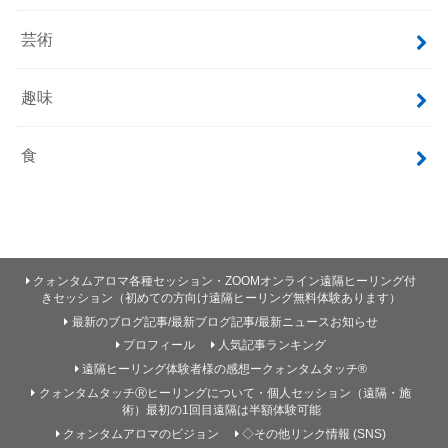
芸術
趣味
食
クォンタムアロマ各種セッション・ZOOMオンライン遠隔ヒーリング付
きセッション（初めての方向け遠隔ヒーリング無料体験あります）
最新のブログ記事/最新ブログ記事/最新ニュースお知らせ
プロフィール
人気記事ランキング
遠隔ヒーリング体験者様の感想ークォンタムタッチ®
クォンタムタッチⓇヒーリングについて・個人セッション（遠隔・施
術）最初の1回目遠隔は半額体験可能
クォンタムアロマのビジョン
◇その他リンク情報 (SNS)