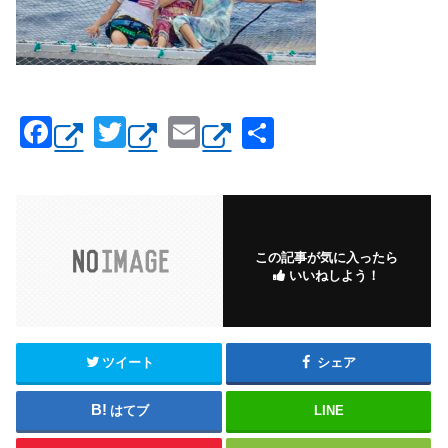
F
T
E
共
a
wi
m
有
c
tt
ail
e
er
b
この記事が気に入ったら
いいねしよう！
o
o
k
ツイート
シェア
はてブ
LINE