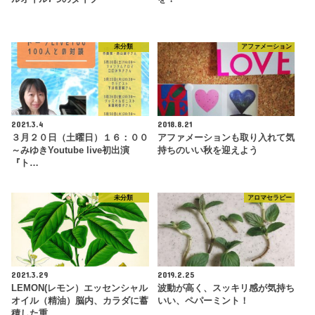
未分類
アファメーション
2021.3.4
2018.8.21
３月２０日（土曜日）１６：００
アファメーションも取り入れて気
～みゆきYoutube live初出演
持ちのいい秋を迎えよう
『ト…
未分類
アロマセラピー
2021.3.29
2019.2.25
LEMON(レモン）エッセンシャル
波動が高く、スッキリ感が気持ち
オイル（精油）脳内、カラダに蓄
いい、ペパーミント！
積した重…