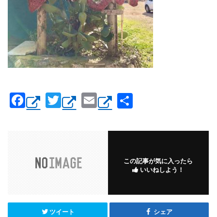
F
T
E
共
a
wi
m
有
c
tt
ail
e
er
b
この記事が気に入ったら
いいねしよう！
o
o
k
ツイート
シェア