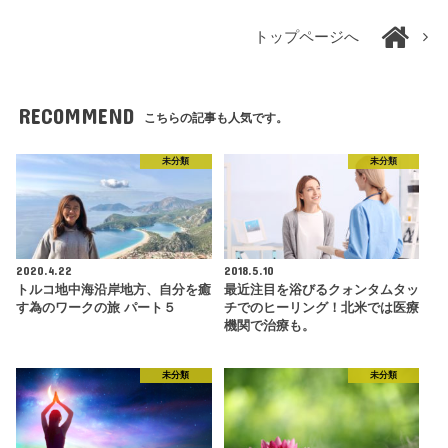
トップページへ
RECOMMEND
こちらの記事も人気です。
未分類
未分類
2020.4.22
2018.5.10
トルコ地中海沿岸地方、自分を癒
最近注目を浴びるクォンタムタッ
す為のワークの旅 パート５
チでのヒーリング！北米では医療
機関で治療も。
未分類
未分類