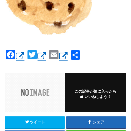
F
T
E
共
a
wi
m
有
c
tt
ail
e
er
b
この記事が気に入ったら
いいねしよう！
o
o
k
ツイート
シェア