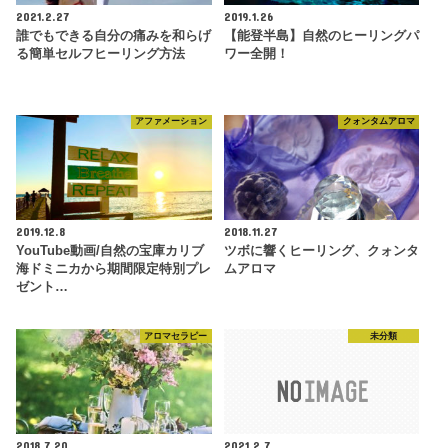
2021.2.27
2019.1.26
誰でもできる自分の痛みを和らげ
【能登半島】自然のヒーリングパ
る簡単セルフヒーリング方法
ワー全開！
アファメーション
クォンタムアロマ
2019.12.8
2018.11.27
YouTube動画/自然の宝庫カリブ
ツボに響くヒーリング、クォンタ
海ドミニカから期間限定特別プレ
ムアロマ
ゼント…
アロマセラピー
未分類
2018.7.20
2021.2.7