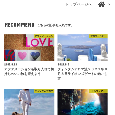
トップページへ
RECOMMEND
こちらの記事も人気です。
アファメーション
アロマセラピー
2018.8.21
2021.8.8
アファメーションも取り入れて気
クォンタムアロマ流２０２１年８
持ちのいい秋を迎えよう
月８日ライオンズゲートの過ごし
方
クォンタムアロマ
セルフケア―