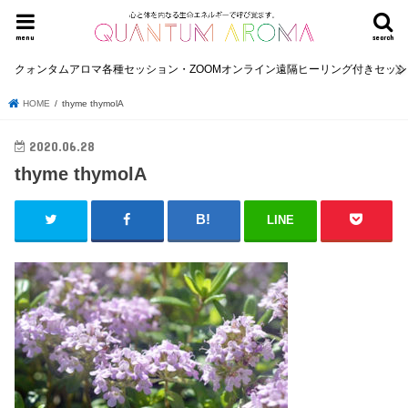
menu
search
クォンタムアロマ各種セッション・ZOOMオンライン遠隔ヒーリング付きセッ
HOME
thyme thymolA
2020.06.28
thyme thymolA
LINE