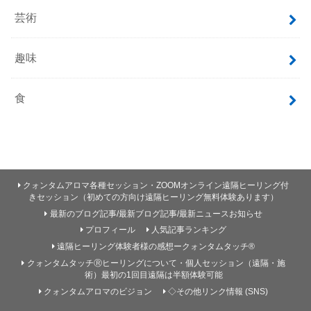
芸術
趣味
食
クォンタムアロマ各種セッション・ZOOMオンライン遠隔ヒーリング付
きセッション（初めての方向け遠隔ヒーリング無料体験あります）
最新のブログ記事/最新ブログ記事/最新ニュースお知らせ
プロフィール
人気記事ランキング
遠隔ヒーリング体験者様の感想ークォンタムタッチ®
クォンタムタッチⓇヒーリングについて・個人セッション（遠隔・施
術）最初の1回目遠隔は半額体験可能
クォンタムアロマのビジョン
◇その他リンク情報 (SNS)