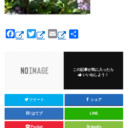
F
T
E
共
a
wi
m
有
c
tt
ail
e
er
b
この記事が気に入ったら
いいねしよう！
o
o
k
ツイート
シェア
はてブ
LINE
Pocket
feedly