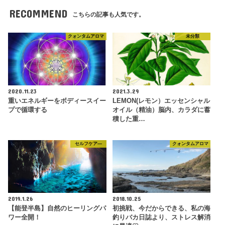
RECOMMEND
こちらの記事も人気です。
クォンタムアロマ
未分類
2020.11.23
2021.3.29
重いエネルギーをボディースイー
LEMON(レモン）エッセンシャル
プで循環する
オイル（精油）脳内、カラダに蓄
積した重…
セルフケア―
クォンタムアロマ
2019.1.26
2018.10.25
【能登半島】自然のヒーリングパ
初挑戦、今だからできる、私の海
ワー全開！
釣りバカ日誌より、ストレス解消