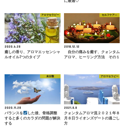
に最適♡
アロマセラピー
セルフケア―
2020.6.28
2018.12.12
癒しの香り、アロマエッセンシャ
自分の痛みを癒す、クォンタム
ルオイル7つのタイプ
アロマ、ヒーリング方法 その１
未分類
アロマセラピー
2020.11.28
2021.8.8
バランスを
した後、骨格調整
クォンタムアロマ流２０２１年８
すると多くのカラダの問題が解決
月８日ライオンズゲートの過ごし
する
方