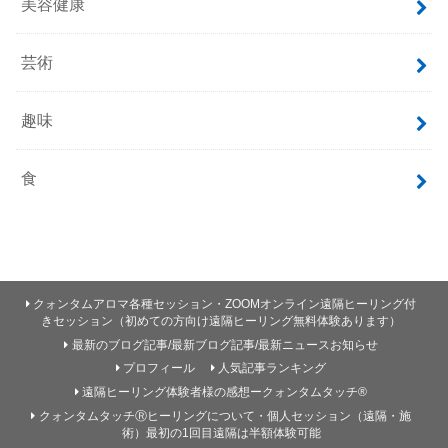
美容健康
芸術
趣味
食
クォンタムアロマ各種セッション・ZOOMオンライン遠隔ヒーリング付
きセッション（初めての方向け遠隔ヒーリング無料体験あります）
最新のブログ記事/最新ブログ記事/最新ニュースお知らせ
プロフィール
人気記事ランキング
遠隔ヒーリング体験者様の感想ークォンタムタッチ®
クォンタムタッチⓇヒーリングについて・個人セッション（遠隔・施
術）最初の1回目遠隔は半額体験可能