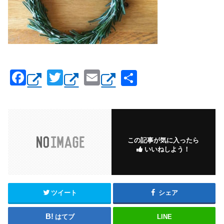
F
T
E
共
a
wi
m
有
c
tt
ail
e
er
b
この記事が気に入ったら
いいねしよう！
o
o
k
ツイート
シェア
はてブ
LINE