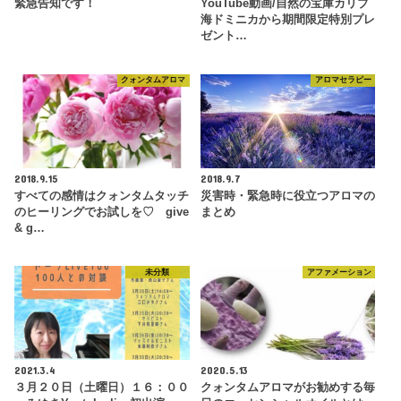
緊急告知です！
YouTube動画/自然の宝庫カリブ
海ドミニカから期間限定特別プレ
ゼント…
クォンタムアロマ
アロマセラピー
2018.9.15
2018.9.7
すべての感情はクォンタムタッチ
災害時・緊急時に役立つアロマの
のヒーリングでお試しを♡ give
まとめ
& g…
未分類
アファメーション
2021.3.4
2020.5.13
３月２０日（土曜日）１６：００
クォンタムアロマがお勧めする毎