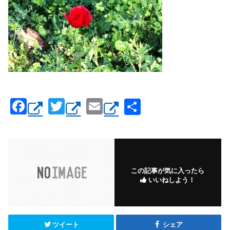
F
T
E
共
a
wi
m
有
c
tt
ail
e
er
b
この記事が気に入ったら
いいねしよう！
o
o
k
ツイート
シェア