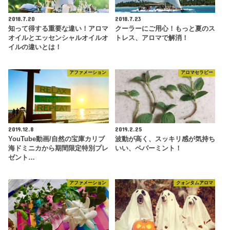
2018.7.20
2018.7.23
知って得する重要な違い！アロマ
クーラーにご用心！もっと夏のス
オイルとエッセンシャルオイルオ
トレス、アロマで解消！
イルの違いとは！
アファメーション
アロマセラピー
2019.12.8
2019.2.25
YouTube動画/自然の宝庫カリブ
波動が高く、スッキリ感が気持ち
海ドミニカから期間限定特別プレ
いい、ペパーミント！
ゼント…
アファメーション
クォンタムアロマ