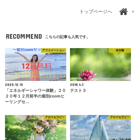
トップページへ
RECOMMEND
こちらの記事も人気です。
アファメーション
未分類
2020.12.15
2018.4.3
「エネルギーシャワー体験」２０
テスト３
２０年１２月前半の個別zoomヒ
ーリングセ…
アロマセラピー
アロマセラピー