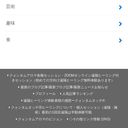
芸術
趣味
食
クォンタムアロマ各種セッション・ZOOMオンライン遠隔ヒーリング付
きセッション（初めての方向け遠隔ヒーリング無料体験あります）
最新のブログ記事/最新ブログ記事/最新ニュースお知らせ
プロフィール
人気記事ランキング
遠隔ヒーリング体験者様の感想ークォンタムタッチ®
クォンタムタッチⓇヒーリングについて・個人セッション（遠隔・施
術）最初の1回目遠隔は半額体験可能
クォンタムアロマのビジョン
◇その他リンク情報 (SNS)