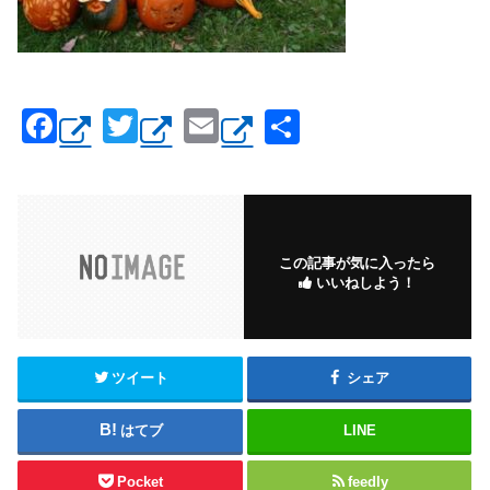
F
T
E
共
a
wi
m
有
c
tt
ail
e
er
b
この記事が気に入ったら
いいねしよう！
o
o
k
ツイート
シェア
はてブ
LINE
Pocket
feedly