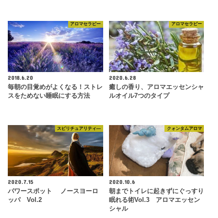
アロマセラピー
アロマセラピー
2018.6.20
2020.6.28
毎朝の目覚めがよくなる！ストレ
癒しの香り、アロマエッセンシャ
スをためない睡眠にする方法
ルオイル7つのタイプ
スピリチュアリティ―
クォンタムアロマ
2020.7.15
2020.10.6
パワースポット ノースヨーロ
朝までトイレに起きずにぐっすり
ッパ Vol.2
眠れる術Vol.3 アロマエッセン
シャル