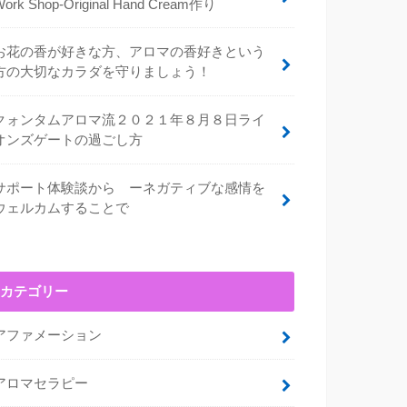
Work Shop-Original Hand Cream作り
お花の香が好きな方、アロマの香好きという
方の大切なカラダを守りましょう！
クォンタムアロマ流２０２１年８月８日ライ
オンズゲートの過ごし方
サポート体験談から ーネガティブな感情を
ウェルカムすることで
カテゴリー
アファメーション
アロマセラピー