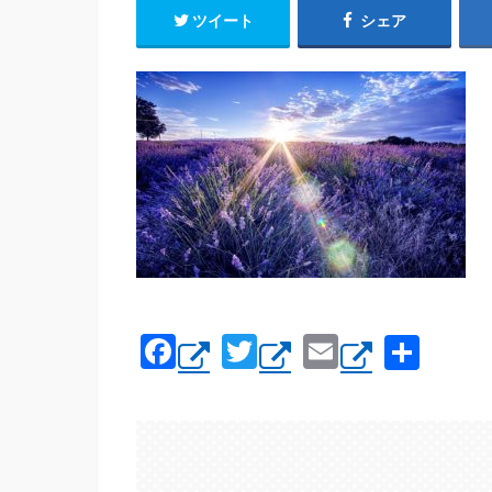
ツイート
シェア
F
T
E
共
a
wi
m
有
c
tt
ail
e
er