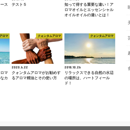
ィース
テスト５
知って得する重要な違い！ア
ロマオイルとエッセンシャル
オイルオイルの違いとは！
アロマ
クォンタムアロマ
クォンタムアロマ
2020.6.22
2018.10.26
アロマ
クォンタムアロマがお勧めす
リラックスできる自然の水辺
切なカ
るアロマ精油とその使い方
の場所は、ハートフィール
ド！