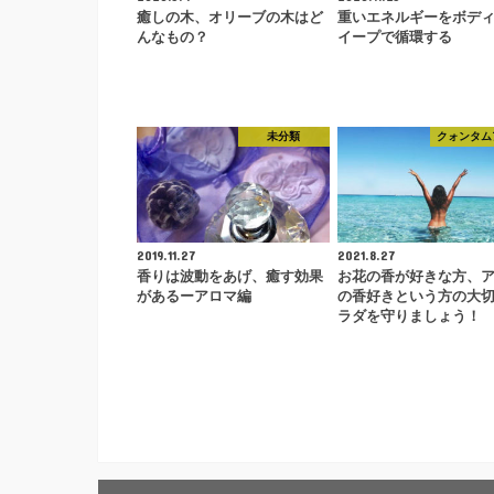
癒しの木、オリーブの木はど
重いエネルギーをボデ
んなもの？
イープで循環する
未分類
クォンタム
2019.11.27
2021.8.27
香りは波動をあげ、癒す効果
お花の香が好きな方、
があるーアロマ編
の香好きという方の大
ラダを守りましょう！