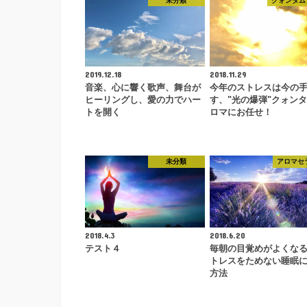
未分類
クォンタム
2019.12.18
2018.11.29
音楽、心に響く歌声、舞台が
今年のストレスは今の
ヒーリングし、愛の力でハー
す、"光の爆弾"クォン
トを開く
ロマにお任せ！
未分類
アロマセ
2018.4.3
2018.6.20
テスト４
毎朝の目覚めがよくな
トレスをためない睡眠
方法