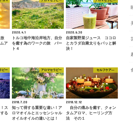
アロマ
アロマセラピー
アロマセラピー
2020.4.1
2020.6.30
手放
トルコ地中海沿岸地方、自分
自家製野菜ジュース ココロ
タムア
を癒す為のワークの旅 パー
とカラダ自粛太りをパッと解
ト４
決！
ラピー
アロマセラピー
セルフケア―
2018.7.20
2018.12.12
る！ス
知って得する重要な違い！ア
自分の痛みを癒す、クォン
にする
ロマオイルとエッセンシャル
タムアロマ、ヒーリング方
オイルオイルの違いとは！
法 その１