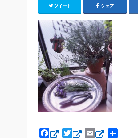
ツイート
シェア
F
T
E
共