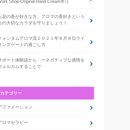
Work Shop-Original Hand Cream作り
お花の香が好きな方、アロマの香好きという
方の大切なカラダを守りましょう！
クォンタムアロマ流２０２１年８月８日ライ
オンズゲートの過ごし方
サポート体験談から ーネガティブな感情を
ウェルカムすることで
カテゴリー
アファメーション
アロマセラピー