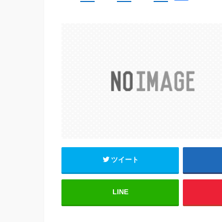
a
wi
m
有
c
tt
ail
e
er
b
o
o
k
ツイート
LINE