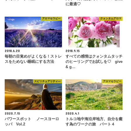
に最適♡
アロマセラピー
クォンタムアロマ
2018.6.20
2018.9.15
毎朝の目覚めがよくなる！ストレ
すべての感情はクォンタムタッチ
スをためない睡眠にする方法
のヒーリングでお試しを♡ give
& g…
スピリチュアリティ―
アロマセラピー
2020.7.15
2020.4.1
パワースポット ノースヨーロ
トルコ地中海沿岸地方、自分を癒
ッパ Vol.2
す為のワークの旅 パート４