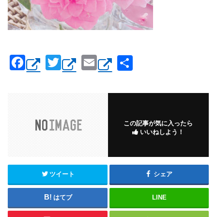
F
T
E
共
a
wi
m
有
c
tt
ail
e
er
b
この記事が気に入ったら
いいねしよう！
o
o
k
ツイート
シェア
はてブ
LINE