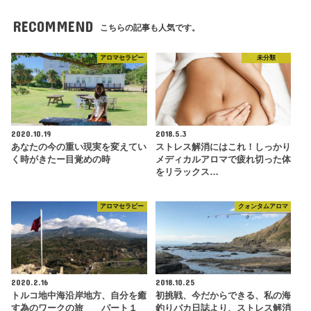
RECOMMEND
こちらの記事も人気です。
アロマセラピー
未分類
2020.10.19
2018.5.3
あなたの今の重い現実を変えてい
ストレス解消にはこれ！しっかり
く時がきたー目覚めの時
メディカルアロマで疲れ切った体
をリラックス…
アロマセラピー
クォンタムアロマ
2020.2.16
2018.10.25
トルコ地中海沿岸地方、自分を癒
初挑戦、今だからできる、私の海
す為のワークの旅 パート１
釣りバカ日誌より、ストレス解消