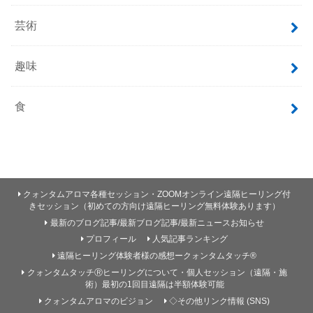
芸術
趣味
食
クォンタムアロマ各種セッション・ZOOMオンライン遠隔ヒーリング付
きセッション（初めての方向け遠隔ヒーリング無料体験あります）
最新のブログ記事/最新ブログ記事/最新ニュースお知らせ
プロフィール
人気記事ランキング
遠隔ヒーリング体験者様の感想ークォンタムタッチ®
クォンタムタッチⓇヒーリングについて・個人セッション（遠隔・施
術）最初の1回目遠隔は半額体験可能
クォンタムアロマのビジョン
◇その他リンク情報 (SNS)