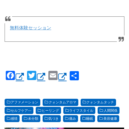
無料体験セッション
F
T
E
共
a
wi
m
有
c
tt
ail
e
er
アファメーション
クォンタムアロマ
クォンタムタッチ
b
セルフケア―
ヒーリング
ライフスタイル
人間関係
o
感情
未分類
気づき
痛み
睡眠
美容健康