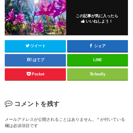
o
k
この記事が気に入ったら
いいねしよう！
ツイート
シェア
はてブ
LINE
Pocket
feedly
コメントを残す
メールアドレスが公開されることはありません。
*
が付いている
欄は必須項目です