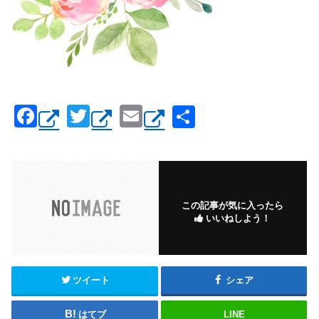
F
T
E
共
a
wi
m
有
c
tt
ail
e
er
b
この記事が気に入ったら
いいねしよう！
o
o
k
ツイート
シェア
はてブ
LINE