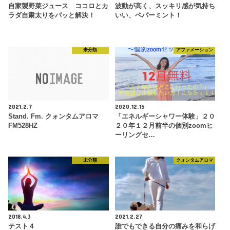
自家製野菜ジュース ココロとカ
波動が高く、スッキリ感が気持ち
ラダ自粛太りをパッと解決！
いい、ペパーミント！
未分類
アファメーション
2021.2.7
2020.12.15
Stand. Fm. クォンタムアロマ
「エネルギーシャワー体験」２０
FM528HZ
２０年１２月前半の個別zoomヒ
ーリングセ…
未分類
クォンタムアロマ
2018.4.3
2021.2.27
テスト４
誰でもできる自分の痛みを和らげ