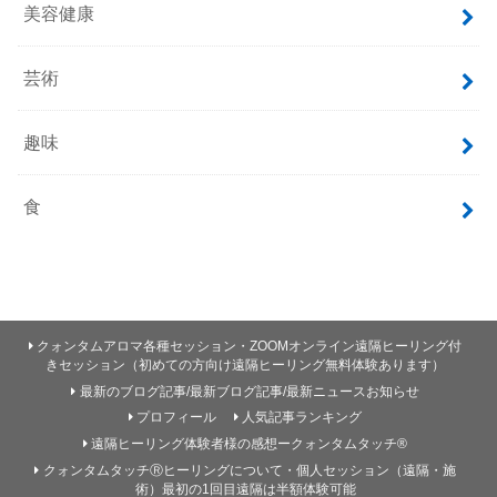
美容健康
芸術
趣味
食
クォンタムアロマ各種セッション・ZOOMオンライン遠隔ヒーリング付
きセッション（初めての方向け遠隔ヒーリング無料体験あります）
最新のブログ記事/最新ブログ記事/最新ニュースお知らせ
プロフィール
人気記事ランキング
遠隔ヒーリング体験者様の感想ークォンタムタッチ®
クォンタムタッチⓇヒーリングについて・個人セッション（遠隔・施
術）最初の1回目遠隔は半額体験可能