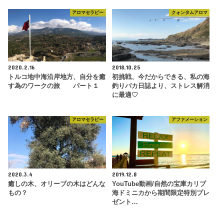
アロマセラピー
クォンタムアロマ
2020.2.16
2018.10.25
トルコ地中海沿岸地方、自分を癒
初挑戦、今だからできる、私の海
す為のワークの旅 パート１
釣りバカ日誌より、ストレス解消
に最適♡
アロマセラピー
アファメーション
2020.3.4
2019.12.8
癒しの木、オリーブの木はどんな
YouTube動画/自然の宝庫カリブ
もの？
海ドミニカから期間限定特別プレ
ゼント…