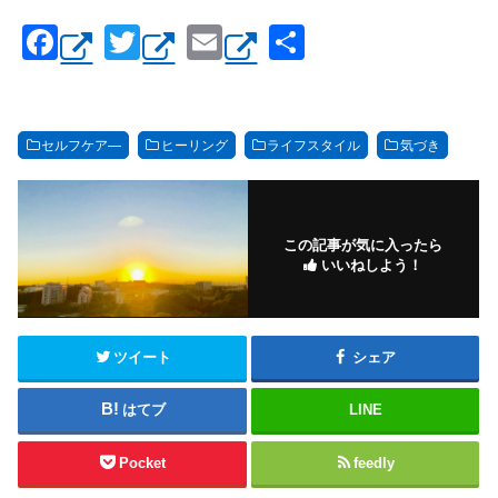
F
T
E
共
a
wi
m
有
c
tt
ail
e
er
セルフケア―
ヒーリング
ライフスタイル
気づき
b
o
o
この記事が気に入ったら
いいねしよう！
k
ツイート
シェア
はてブ
LINE
Pocket
feedly