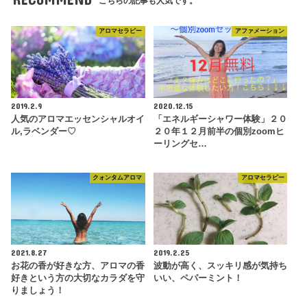
こちらの記事も人気です。
アロマセラピー
アファメーション
2019.2.9
2020.12.15
人気のアロマエッセンシャルオイ
「エネルギーシャワー体験」２０
ル,ラベンダー♡
２０年１２月前半の個別zoomヒ
ーリングセ…
クォンタムアロマ
アロマセラピー
2021.8.27
2019.2.25
お花の香が好きな方、アロマの香
波動が高く、スッキリ感が気持ち
好きという方の大切なカラダを守
いい、ペパーミント！
りましょう！