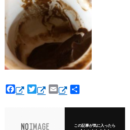
F
T
E
共
a
wi
m
有
c
tt
ail
e
er
b
この記事が気に入ったら