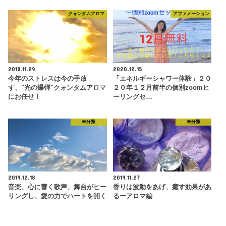
クォンタムアロマ
アファメーション
2018.11.29
2020.12.15
今年のストレスは今の手放
「エネルギーシャワー体験」２０
す、"光の爆弾"クォンタムアロマ
２０年１２月前半の個別zoomヒ
にお任せ！
ーリングセ…
未分類
未分類
2019.12.18
2019.11.27
音楽、心に響く歌声、舞台がヒー
香りは波動をあげ、癒す効果があ
リングし、愛の力でハートを開く
るーアロマ編