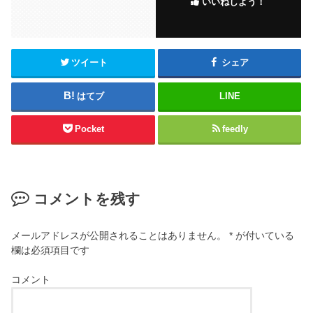
いいねしよう！
o
o
k
ツイート
シェア
はてブ
LINE
Pocket
feedly
コメントを残す
メールアドレスが公開されることはありません。
*
が付いている
欄は必須項目です
コメント