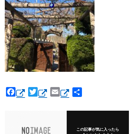
F
T
E
共
a
wi
m
有
c
tt
ail
e
er
b
この記事が気に入ったら