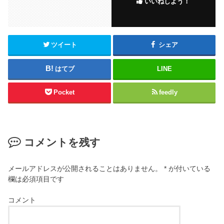
いいねしよう！
o
o
k
ツイート
シェア
はてブ
LINE
Pocket
feedly
コメントを残す
メールアドレスが公開されることはありません。
*
が付いている
欄は必須項目です
コメント