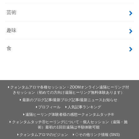
芸術
趣味
食
クォンタムアロマ各種セッション・ZOOMオンライン遠隔ヒーリング付
きセッション（初めての方向け遠隔ヒーリング無料体験あります）
最新のブログ記事/最新ブログ記事/最新ニュースお知らせ
プロフィール
人気記事ランキング
遠隔ヒーリング体験者様の感想ークォンタムタッチ®
クォンタムタッチⓇヒーリングについて・個人セッション（遠隔・施
術）最初の1回目遠隔は半額体験可能
クォンタムアロマのビジョン
◇その他リンク情報 (SNS)