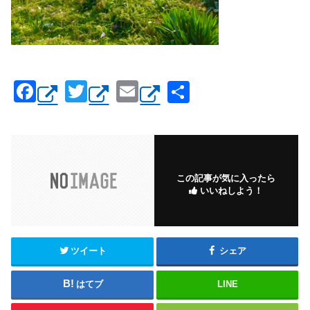
F
T
E
共
a
wi
m
有
c
tt
ail
e
er
b
この記事が気に入ったら
いいねしよう！
o
o
k
ツイート
シェア
はてブ
LINE