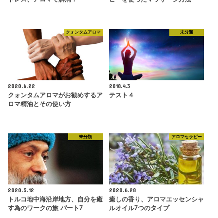
クォンタムアロマ
未分類
2020.6.22
2018.4.3
クォンタムアロマがお勧めするア
テスト４
ロマ精油とその使い方
未分類
アロマセラピー
2020.5.12
2020.6.28
トルコ地中海沿岸地方、自分を癒
癒しの香り、アロマエッセンシャ
す為のワークの旅 パート7
ルオイル7つのタイプ