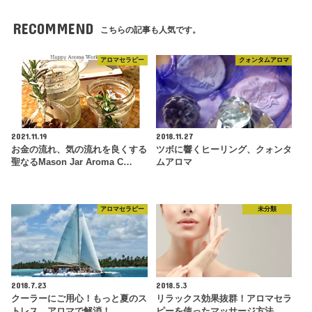
RECOMMEND
こちらの記事も人気です。
アロマセラピー
クォンタムアロマ
2021.11.19
2018.11.27
お金の流れ、気の流れを良くする
ツボに響くヒーリング、クォンタ
聖なるMason Jar Aroma C…
ムアロマ
アロマセラピー
未分類
2018.7.23
2018.5.3
クーラーにご用心！もっと夏のス
リラックス効果抜群！アロマセラ
トレス、アロマで解消！
ピーを使ったマッサージ方法