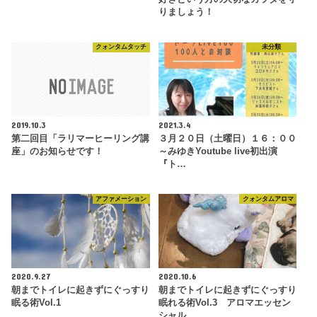
りましょう！
クォンタムタッチ
未分類
2019.10.3
2021.3.4
第二回目「ラリマーヒーリング講
３月２０日（土曜日）１６：００
座」のお知らせです！
～みゆきYoutube live初出演
『ト…
アファメーション
クォンタムアロマ
2020.9.27
2020.10.6
朝までトイレに起きずにぐっすり
朝までトイレに起きずにぐっすり
眠る術Vol.1
眠れる術Vol.3 アロマエッセン
シャル