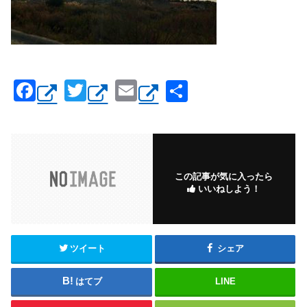
F
T
E
共
a
wi
m
有
c
tt
ail
e
er
b
この記事が気に入ったら
いいねしよう！
o
o
k
ツイート
シェア
はてブ
LINE