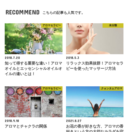
RECOMMEND
こちらの記事も人気です。
アロマセラピー
未分類
2018.7.20
2018.5.3
知って得する重要な違い！アロマ
リラックス効果抜群！アロマセラ
オイルとエッセンシャルオイルオ
ピーを使ったマッサージ方法
イルの違いとは！
アロマセラピー
クォンタムアロマ
2018.9.18
2021.8.27
アロマとチャクラの関係
お花の香が好きな方、アロマの香
好きという方の大切なカラダを守