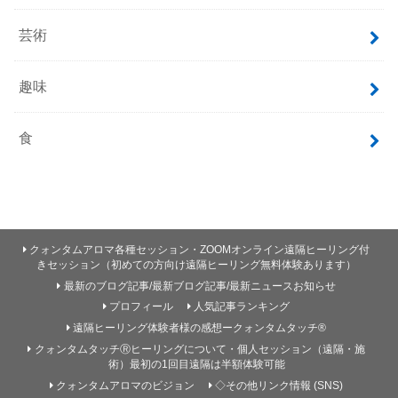
芸術
趣味
食
クォンタムアロマ各種セッション・ZOOMオンライン遠隔ヒーリング付
きセッション（初めての方向け遠隔ヒーリング無料体験あります）
最新のブログ記事/最新ブログ記事/最新ニュースお知らせ
プロフィール
人気記事ランキング
遠隔ヒーリング体験者様の感想ークォンタムタッチ®
クォンタムタッチⓇヒーリングについて・個人セッション（遠隔・施
術）最初の1回目遠隔は半額体験可能
クォンタムアロマのビジョン
◇その他リンク情報 (SNS)