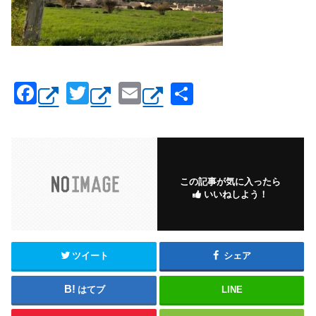
F
T
E
共
a
wi
m
有
c
tt
ail
e
er
b
この記事が気に入ったら
いいねしよう！
o
o
k
ツイート
シェア
はてブ
LINE