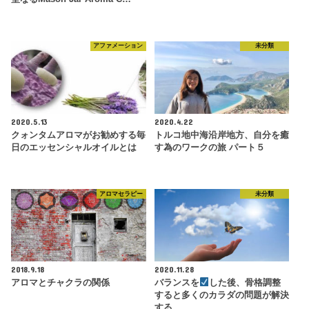
アファメーション
未分類
2020.5.13
2020.4.22
クォンタムアロマがお勧めする毎
トルコ地中海沿岸地方、自分を癒
日のエッセンシャルオイルとは
す為のワークの旅 パート５
アロマセラピー
未分類
2018.9.18
2020.11.28
アロマとチャクラの関係
バランスを
した後、骨格調整
すると多くのカラダの問題が解決
する