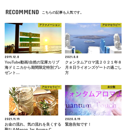
RECOMMEND
こちらの記事も人気です。
アファメーション
アロマセラピー
2019.12.8
2021.8.8
YouTube動画/自然の宝庫カリブ
クォンタムアロマ流２０２１年８
海ドミニカから期間限定特別プレ
月８日ライオンズゲートの過ごし
ゼント…
方
アロマセラピー
未分類
2021.11.19
2020.8.19
お金の流れ、気の流れを良くする
緊急告知です！
聖なるMason Jar Aroma C…