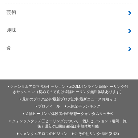
芸術
趣味
食
クォンタムアロマ各種セッション・ZOOMオンライン遠隔ヒーリング付
きセッション（初めての方向け遠隔ヒーリング無料体験あります）
最新のブログ記事/最新ブログ記事/最新ニュースお知らせ
プロフィール
人気記事ランキング
遠隔ヒーリング体験者様の感想ークォンタムタッチ®
クォンタムタッチⓇヒーリングについて・個人セッション（遠隔・施
術）最初の1回目遠隔は半額体験可能
クォンタムアロマのビジョン
◇その他リンク情報 (SNS)