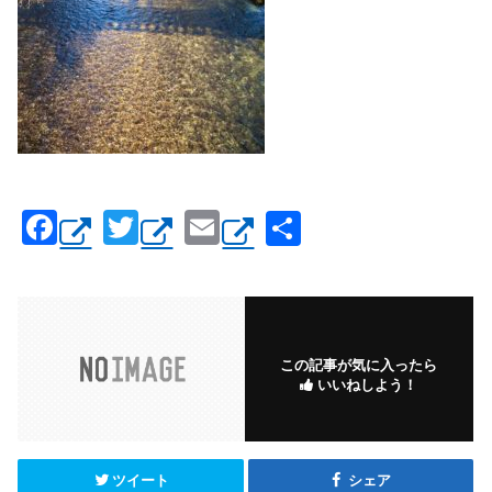
F
T
E
共
a
wi
m
有
c
tt
ail
e
er
b
この記事が気に入ったら
いいねしよう！
o
o
k
ツイート
シェア