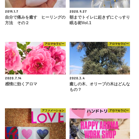
2019.1.7
2020.9.27
自分で痛みを癒す ヒーリングの
朝までトイレに起きずにぐっすり
方法 その２
眠る術Vol.1
アロマセラピー
アロマセラピー
2020.7.14
2020.3.4
感情に効くアロマ
癒しの木、オリーブの木はどんな
もの？
アファメーション
アロマセラピー