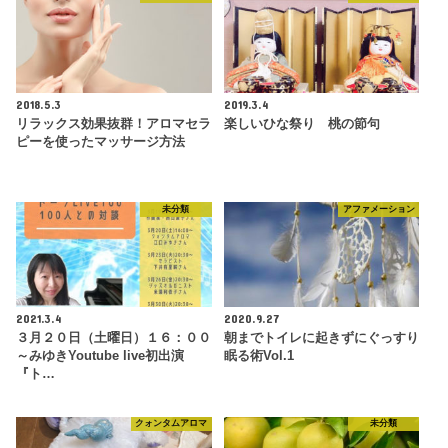
2018.5.3
2019.3.4
リラックス効果抜群！アロマセラ
楽しいひな祭り 桃の節句
ピーを使ったマッサージ方法
未分類
アファメーション
2021.3.4
2020.9.27
３月２０日（土曜日）１６：００
朝までトイレに起きずにぐっすり
～みゆきYoutube live初出演
眠る術Vol.1
『ト…
クォンタムアロマ
未分類