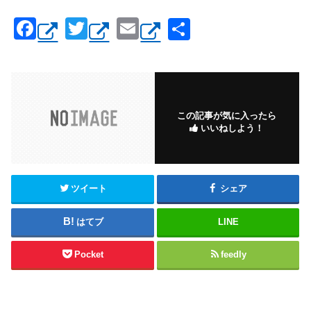
F
T
E
共
a
wi
m
有
c
tt
ail
e
er
b
この記事が気に入ったら
いいねしよう！
o
o
k
ツイート
シェア
はてブ
LINE
Pocket
feedly