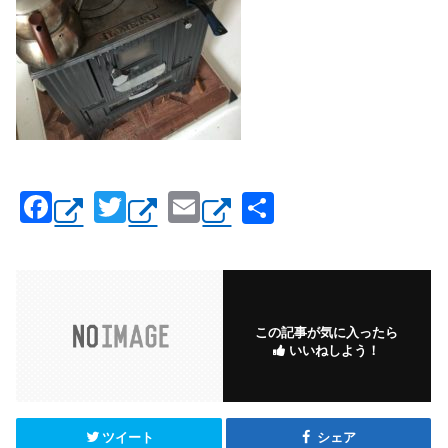
F
T
E
共
a
wi
m
有
c
tt
ail
e
er
b
この記事が気に入ったら
いいねしよう！
o
o
k
ツイート
シェア