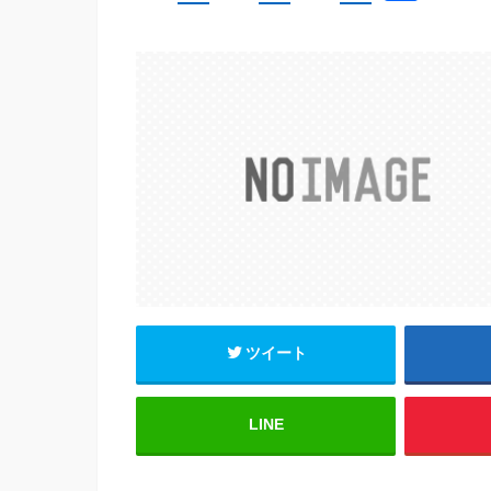
a
wi
m
有
c
tt
ail
e
er
b
o
o
k
ツイート
LINE