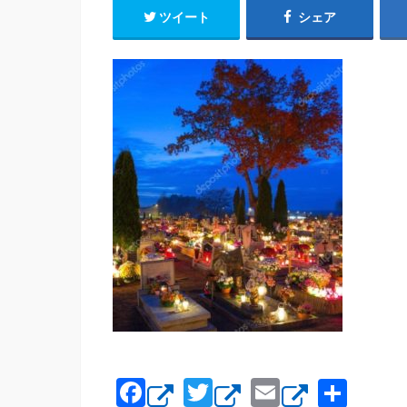
ツイート
シェア
F
T
E
共