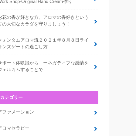
Work Shop-Original Hand Cream作り
お花の香が好きな方、アロマの香好きという
方の大切なカラダを守りましょう！
クォンタムアロマ流２０２１年８月８日ライ
オンズゲートの過ごし方
サポート体験談から ーネガティブな感情を
ウェルカムすることで
カテゴリー
アファメーション
アロマセラピー