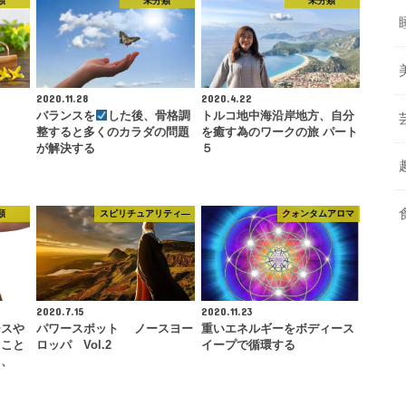
類
未分類
未分類
2020.11.28
2020.4.22
バランスを
した後、骨格調
トルコ地中海沿岸地方、自分
整すると多くのカラダの問題
を癒す為のワークの旅 パート
が解決する
５
類
スピリチュアリティ―
クォンタムアロマ
2020.7.15
2020.11.23
ースや
パワースポット ノースヨー
重いエネルギーをボディース
ること
ロッパ Vol.2
イープで循環する
と、