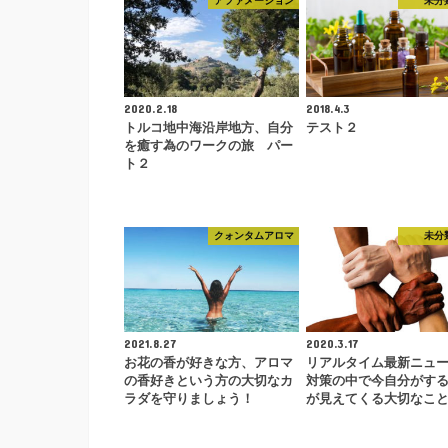
アファメーション
未分
2020.2.18
2018.4.3
トルコ地中海沿岸地方、自分
テスト２
を癒す為のワークの旅 パー
ト２
クォンタムアロマ
未分
2021.8.27
2020.3.17
お花の香が好きな方、アロマ
リアルタイム最新ニュ
の香好きという方の大切なカ
対策の中で今自分がす
ラダを守りましょう！
が見えてくる大切なこ