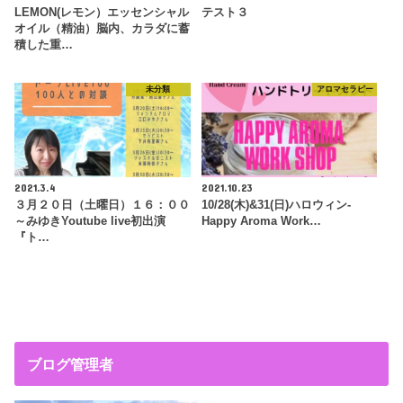
LEMON(レモン）エッセンシャル
テスト３
オイル（精油）脳内、カラダに蓄
積した重…
未分類
アロマセラピー
2021.3.4
2021.10.23
３月２０日（土曜日）１６：００
10/28(木)&31(日)ハロウィン-
～みゆきYoutube live初出演
Happy Aroma Work…
『ト…
ブログ管理者