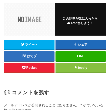
c
tt
ail
e
er
b
この記事が気に入ったら
いいねしよう！
o
o
k
ツイート
シェア
はてブ
LINE
Pocket
feedly
コメントを残す
メールアドレスが公開されることはありません。
*
が付いている