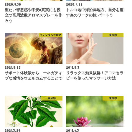
2020.9.30
2020.4.22
重たい罪悪感や不安≠真実にも役
トルコ地中海沿岸地方、自分を癒
立つ高周波数アロマスプレーを作
す為のワークの旅 パート５
ろう
クォンタムアロマ
未分類
2021.5.25
2018.5.3
サポート体験談から ーネガティ
リラックス効果抜群！アロマセラ
ブな感情をウェルカムすることで
ピーを使ったマッサージ方法
未分類
未分類
2021.3.29
2018.4.3