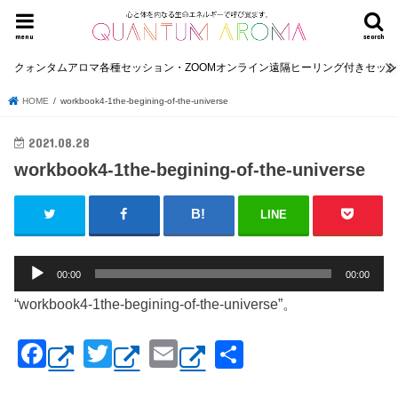
menu
search
クォンタムアロマ各種セッション・ZOOMオンライン遠隔ヒーリング付きセッ
HOME
workbook4-1the-begining-of-the-universe
2021.08.28
workbook4-1the-begining-of-the-universe
LINE
音
00:00
00:00
声
“workbook4-1the-begining-of-the-universe”。
プ
レ
F
T
E
共
ー
ヤ
a
wi
m
有
ー