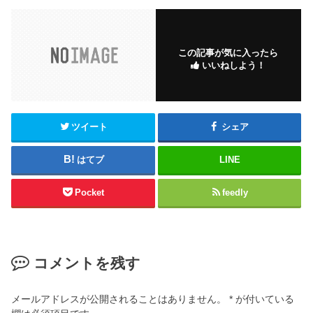
c
tt
ail
e
er
b
この記事が気に入ったら
いいねしよう！
o
o
k
ツイート
シェア
はてブ
LINE
Pocket
feedly
コメントを残す
メールアドレスが公開されることはありません。
*
が付いている