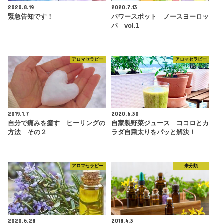
2020.8.19
2020.7.13
緊急告知です！
パワースポット ノースヨーロッ
パ vol.1
アロマセラピー
アロマセラピー
2019.1.7
2020.6.30
自分で痛みを癒す ヒーリングの
自家製野菜ジュース ココロとカ
方法 その２
ラダ自粛太りをパッと解決！
アロマセラピー
未分類
2020.6.28
2018.4.3