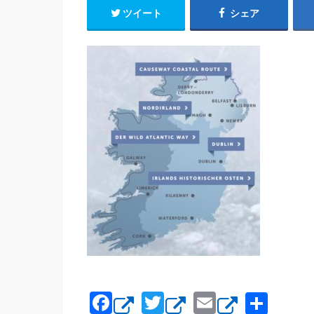
ツイート
シェア
F
T
E
共