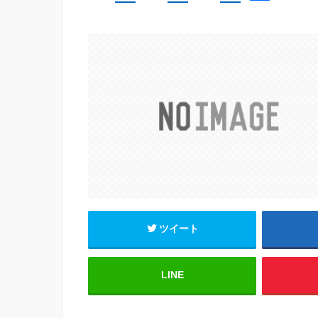
a
wi
m
有
c
tt
ail
e
er
b
o
o
k
ツイート
LINE