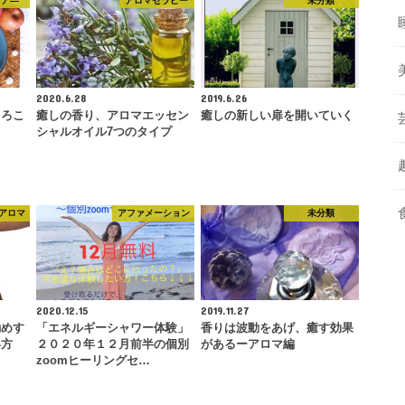
ケア―
アロマセラピー
未分類
2020.6.28
2019.6.26
よろこ
癒しの香り、アロマエッセン
癒しの新しい扉を開いていく
シャルオイル7つのタイプ
アロマ
アファメーション
未分類
2020.12.15
2019.11.27
勧めす
「エネルギーシャワー体験」
香りは波動をあげ、癒す効果
い方
２０２０年１２月前半の個別
があるーアロマ編
zoomヒーリングセ…