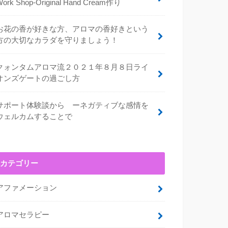
Work Shop-Original Hand Cream作り
お花の香が好きな方、アロマの香好きという
方の大切なカラダを守りましょう！
クォンタムアロマ流２０２１年８月８日ライ
オンズゲートの過ごし方
サポート体験談から ーネガティブな感情を
ウェルカムすることで
カテゴリー
アファメーション
アロマセラピー