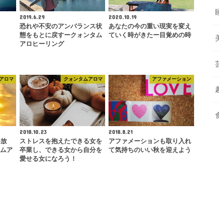
2019.6.29
2020.10.19
恐れや不安のアンバランス状
あなたの今の重い現実を変え
態をもとに戻すークォンタム
ていく時がきたー目覚めの時
アロヒーリング
アロマ
クォンタムアロマ
アファメーション
2018.10.23
2018.8.21
手放
ストレスを抱えたできる女を
アファメーションも取り入れ
タムア
卒業し、できる女から自分を
て気持ちのいい秋を迎えよう
愛せる女になろう！