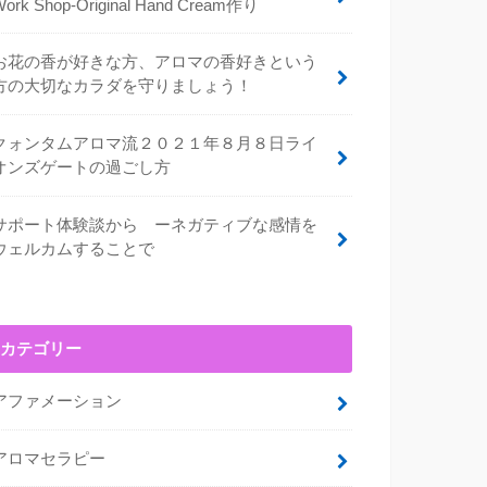
Work Shop-Original Hand Cream作り
お花の香が好きな方、アロマの香好きという
方の大切なカラダを守りましょう！
クォンタムアロマ流２０２１年８月８日ライ
オンズゲートの過ごし方
サポート体験談から ーネガティブな感情を
ウェルカムすることで
カテゴリー
アファメーション
アロマセラピー