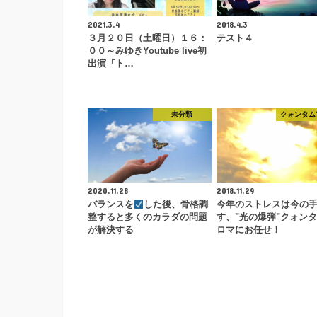
2021.3.4
2018.4.3
３月２０日（土曜日）１６：
テスト４
００～みゆきYoutube live初
出演『ト…
未分類
クォンタム
2020.11.28
2018.11.29
バランスを
した後、骨格調
今年のストレスは今の
整すると多くのカラダの問題
す、"光の爆弾"クォン
が解決する
ロマにお任せ！