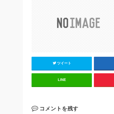
e
er
b
o
o
k
ツイート
LINE
コメントを残す