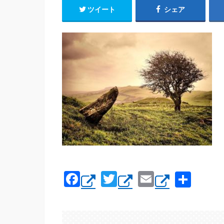
ツイート
シェア
F
T
E
共
a
wi
m
有
c
tt
ail