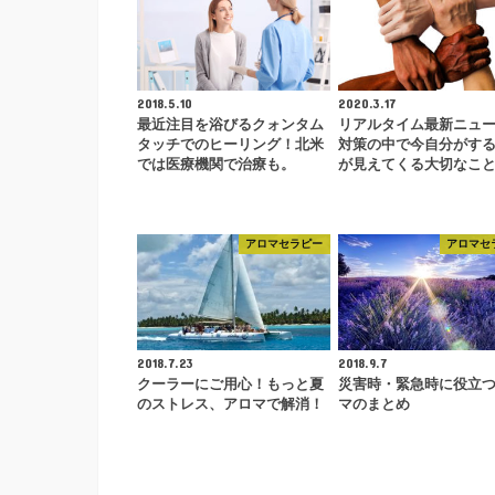
2018.5.10
2020.3.17
最近注目を浴びるクォンタム
リアルタイム最新ニュ
タッチでのヒーリング！北米
対策の中で今自分がす
では医療機関で治療も。
が見えてくる大切なこ
アロマセラピー
アロマセ
2018.7.23
2018.9.7
クーラーにご用心！もっと夏
災害時・緊急時に役立
のストレス、アロマで解消！
マのまとめ