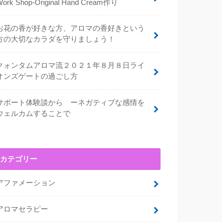
Work Shop-Original Hand Cream作り
お花の香が好きな方、アロマの香好きという
方の大切なカラダを守りましょう！
クォンタムアロマ流２０２１年８月８日ライ
オンズゲートの過ごし方
サポート体験談から ーネガティブな感情を
ウェルカムすることで
カテゴリー
アファメーション
アロマセラピー