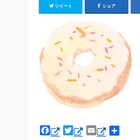
ツイート
シェア
F
T
E
共