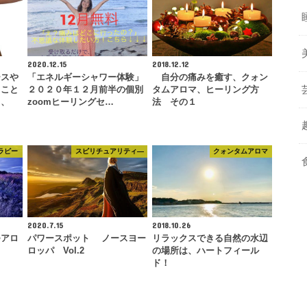
2020.12.15
2018.12.12
ースや
「エネルギーシャワー体験」
自分の痛みを癒す、クォン
ること
２０２０年１２月前半の個別
タムアロマ、ヒーリング方
と、
zoomヒーリングセ…
法 その１
ラピー
スピリチュアリティ―
クォンタムアロマ
2020.7.15
2018.10.26
つアロ
パワースポット ノースヨー
リラックスできる自然の水辺
ロッパ Vol.2
の場所は、ハートフィール
ド！