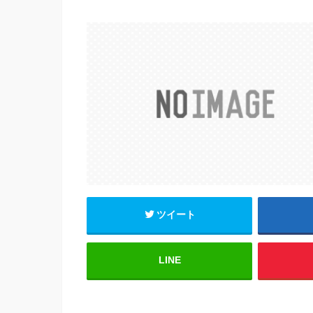
a
wi
m
有
c
tt
ail
e
er
b
o
o
k
ツイート
LINE