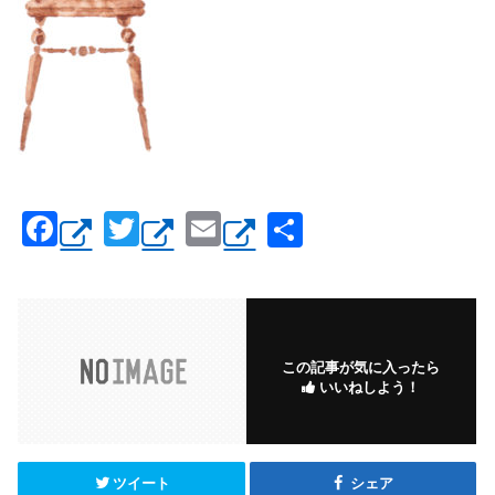
F
T
E
共
a
wi
m
有
c
tt
ail
e
er
b
この記事が気に入ったら
いいねしよう！
o
o
k
ツイート
シェア