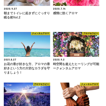
2020.9.27
2020.7.14
朝までトイレに起きずにぐっすり
感情に効くアロマ
眠る術Vol.2
クォンタムアロマ
アロマセラピー
2021.8.27
2020.9.2
お花の香が好きな方、アロマの香
時空間を超えたヒーリングが可能
好きという方の大切なカラダを守
ークォンタムアロマ
りましょう！
アロマセラピー
クォンタムアロマ