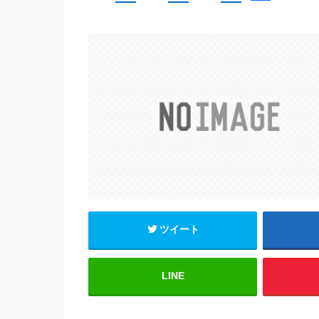
a
wi
m
有
c
tt
ail
e
er
b
o
o
k
ツイート
LINE