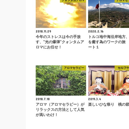
クォンタムアロマ
アロマセ
2018.11.29
2020.2.16
今年のストレスは今の手放
トルコ地中海沿岸地方
す、"光の爆弾"クォンタムア
を癒す為のワークの旅
ロマにお任せ！
ート１
アロマセラピー
セルフ
2018.7.18
2019.3.4
アロマ（アロマセラピー）が
楽しいひな祭り 桃の
リラックスの方法として人気
が高いわけ！