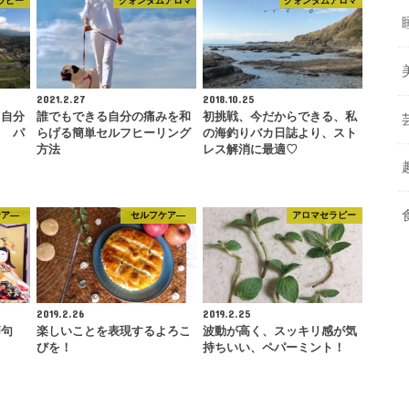
ラピー
クォンタムアロマ
クォンタムアロマ
2021.2.27
2018.10.25
、自分
誰でもできる自分の痛みを和
初挑戦、今だからできる、私
 パ
らげる簡単セルフヒーリング
の海釣りバカ日誌より、スト
方法
レス解消に最適♡
ケア―
セルフケア―
アロマセラピー
2019.2.26
2019.2.25
節句
楽しいことを表現するよろこ
波動が高く、スッキリ感が気
びを！
持ちいい、ペパーミント！