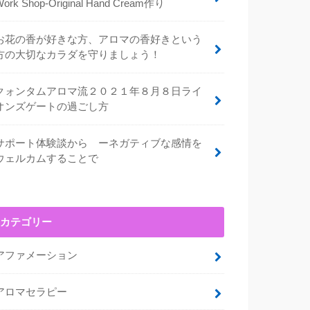
Work Shop-Original Hand Cream作り
お花の香が好きな方、アロマの香好きという
方の大切なカラダを守りましょう！
クォンタムアロマ流２０２１年８月８日ライ
オンズゲートの過ごし方
サポート体験談から ーネガティブな感情を
ウェルカムすることで
カテゴリー
アファメーション
アロマセラピー