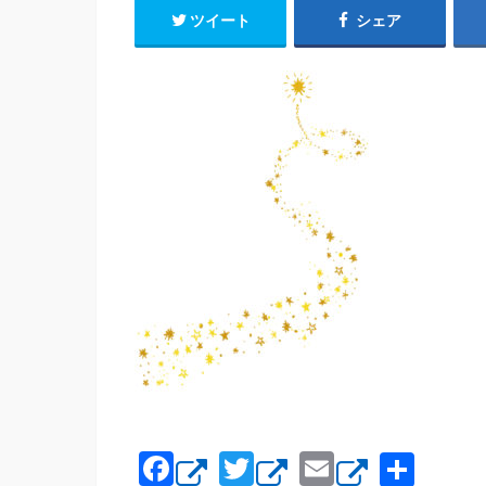
ツイート
シェア
F
T
E
共