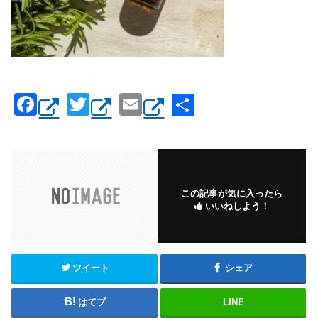
F
T
E
共
a
wi
m
有
c
tt
ail
e
er
b
この記事が気に入ったら
いいねしよう！
o
o
k
ツイート
シェア
はてブ
LINE