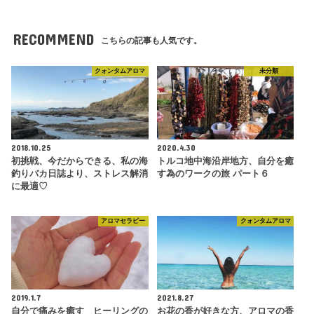
RECOMMEND
こちらの記事も人気です。
クォンタムアロマ
未分類
2018.10.25
2020.4.30
初挑戦、今だからできる、私の海
トルコ地中海沿岸地方、自分を癒
釣りバカ日誌より、ストレス解消
す為のワークの旅 パート６
に最適♡
アロマセラピー
クォンタムアロマ
2019.1.7
2021.8.27
自分で痛みを癒す ヒーリングの
お花の香が好きな方、アロマの香