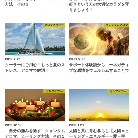
方法 その２
好きという方の大切なカラダを守
りましょう！
アロマセラピー
クォンタムアロマ
2018.7.23
2021.5.25
クーラーにご用心！もっと夏のス
サポート体験談から ーネガティ
トレス、アロマで解消！
ブな感情をウェルカムすることで
セルフケア―
セルフケア―
2018.12.12
2019.1.29
自分の痛みを癒す、クォンタム
太陽と共に育む暮らし【太陽＝ヒ
アロマ、ヒーリング方法 その１
ーリング＝エネルギー＝愛＝宇