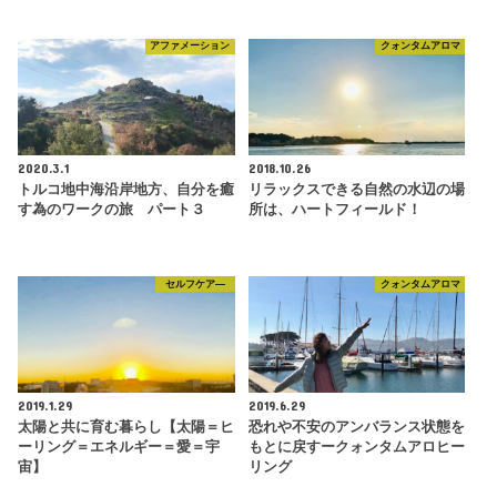
アファメーション
クォンタムアロマ
2020.3.1
2018.10.26
トルコ地中海沿岸地方、自分を癒
リラックスできる自然の水辺の場
す為のワークの旅 パート３
所は、ハートフィールド！
セルフケア―
クォンタムアロマ
2019.1.29
2019.6.29
太陽と共に育む暮らし【太陽＝ヒ
恐れや不安のアンバランス状態を
ーリング＝エネルギー＝愛＝宇
もとに戻すークォンタムアロヒー
宙】
リング