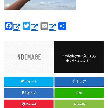
F
T
E
共
a
wi
m
有
c
tt
ail
e
er
b
この記事が気に入ったら
いいねしよう！
o
o
k
ツイート
シェア
はてブ
LINE
Pocket
feedly