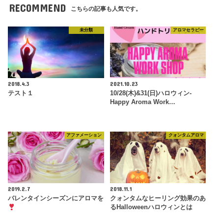
RECOMMEND
こちらの記事も人気です。
未分類
アロマセラピー
2018.4.3
2021.10.23
テスト１
10/28(木)&31(日)ハロウィン-
Happy Aroma Work…
アファメーション
クォンタムアロマ
2019.2.7
2018.11.1
バレンタインシーズンにアロマを
クォンタムなヒーリング効果のあ
るHalloweenハロウィンとは