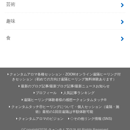
芸術
趣味
食
クォンタムアロマ各種セッション・ZOOMオンライン遠隔ヒーリング付
きセッション（初めての方向け遠隔ヒーリング無料体験あります）
最新のブログ記事/最新ブログ記事/最新ニュースお知らせ
プロフィール
人気記事ランキング
遠隔ヒーリング体験者様の感想ークォンタムタッチ®
クォンタムタッチⓇヒーリングについて・個人セッション（遠隔・施
術）最初の1回目遠隔は半額体験可能
クォンタムアロマのビジョン
◇その他リンク情報 (SNS)
©Copyright2026
クォンタムアロマ
.All Rights Reserved.