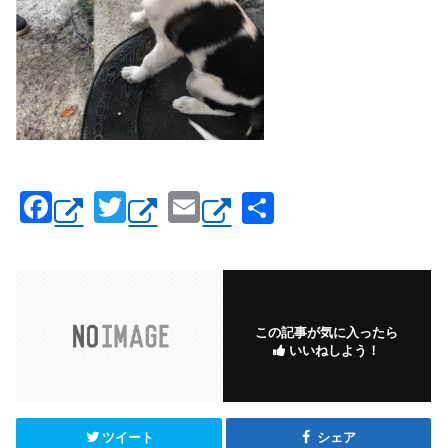
F
T
E
共
a
wi
m
有
c
tt
ail
e
er
b
この記事が気に入ったら
いいねしよう！
o
o
k
ツイート
シェア