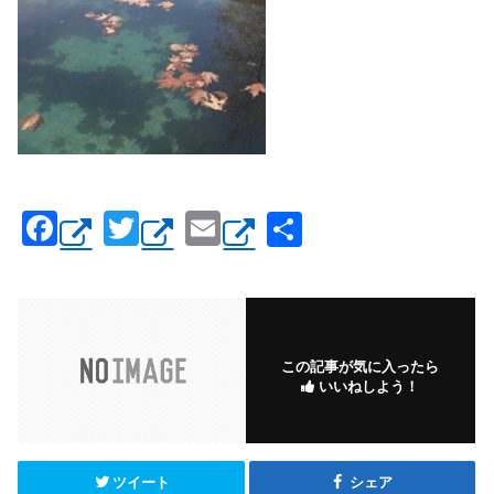
F
T
E
共
a
wi
m
有
c
tt
ail
e
er
b
この記事が気に入ったら
いいねしよう！
o
o
k
ツイート
シェア