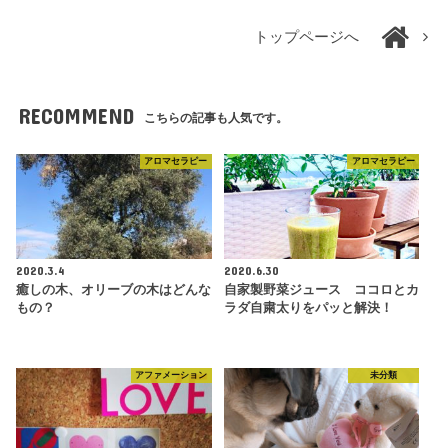
トップページへ
RECOMMEND
こちらの記事も人気です。
アロマセラピー
アロマセラピー
2020.3.4
2020.6.30
癒しの木、オリーブの木はどんな
自家製野菜ジュース ココロとカ
もの？
ラダ自粛太りをパッと解決！
アファメーション
未分類