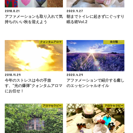
2018.8.21
2020.9.27
アファメーションも取り入れて気
朝までトイレに起きずにぐっすり
持ちのいい秋を迎えよう
眠る術Vol.2
クォンタムアロマ
未分類
2018.11.29
2020.4.29
今年のストレスは今の手放
アファメーションで紹介する癒し
す、"光の爆弾"クォンタムアロマ
のエッセンシャルオイル
にお任せ！
アロマセラピー
アロマセラピー