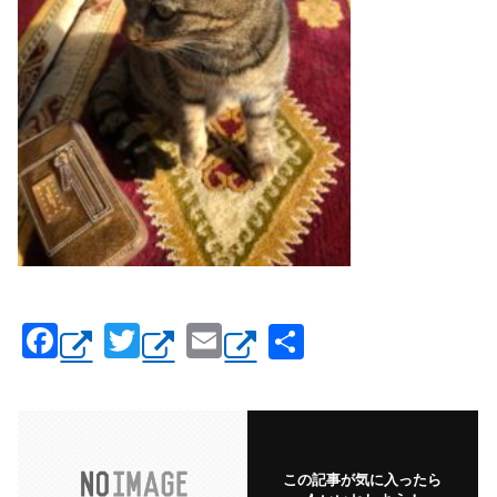
F
T
E
共
a
wi
m
有
c
tt
ail
e
er
b
この記事が気に入ったら