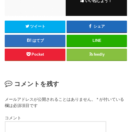
いいねしよう！
o
o
k
ツイート
シェア
はてブ
LINE
Pocket
feedly
コメントを残す
メールアドレスが公開されることはありません。
*
が付いている
欄は必須項目です
コメント