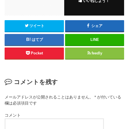
いいねしよう！
o
o
k
ツイート
シェア
はてブ
LINE
Pocket
feedly
コメントを残す
メールアドレスが公開されることはありません。
*
が付いている
欄は必須項目です
コメント