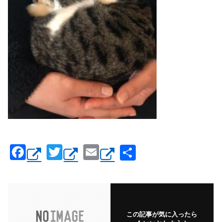
F
T
E
共
a
wi
m
有
c
tt
ail
e
er
b
この記事が気に入ったら