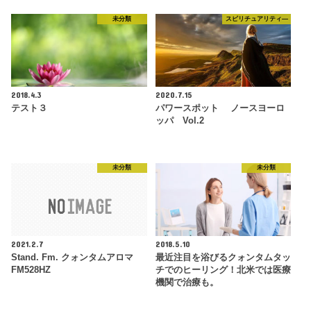
未分類
スピリチュアリティ―
2018.4.3
2020.7.15
テスト３
パワースポット ノースヨーロ
ッパ Vol.2
未分類
未分類
2021.2.7
2018.5.10
Stand. Fm. クォンタムアロマ
最近注目を浴びるクォンタムタッ
FM528HZ
チでのヒーリング！北米では医療
機関で治療も。