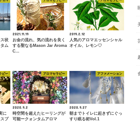
アロマ
アロマセラピー
アロマセラピー
2021.11.19
2019.2.12
ンス状
お金の流れ、気の流れを良く
人気のアロマエッセンシャル
ンタム
する聖なるMason Jar Aroma
オイル、レモン♡
C…
ラピー
アロマセラピー
アファメーション
2020.9.2
2020.9.27
実に
時空間を超えたヒーリングが
朝までトイレに起きずにぐっ
マスプ
可能ークォンタムアロマ
すり眠る術Vol.1