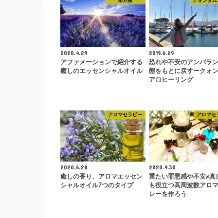
未分類
クォンタム
2020.4.29
2019.6.29
アファメーションで紹介する
恐れや不安のアンバラ
癒しのエッセンシャルオイル
態をもとに戻すークォ
アロヒーリング
アロマセラピー
アロマセ
2020.6.28
2020.9.30
癒しの香り、アロマエッセン
重たい罪悪感や不安≠真
シャルオイル7つのタイプ
も役立つ高周波数アロ
レーを作ろう