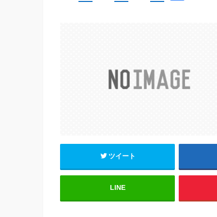
a
wi
m
有
c
tt
ail
e
er
b
o
o
k
ツイート
LINE