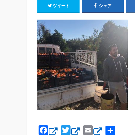
ツイート
シェア
F
T
E
共