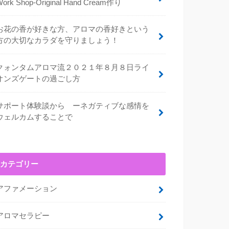
Work Shop-Original Hand Cream作り
お花の香が好きな方、アロマの香好きという
方の大切なカラダを守りましょう！
クォンタムアロマ流２０２１年８月８日ライ
オンズゲートの過ごし方
サポート体験談から ーネガティブな感情を
ウェルカムすることで
カテゴリー
アファメーション
アロマセラピー