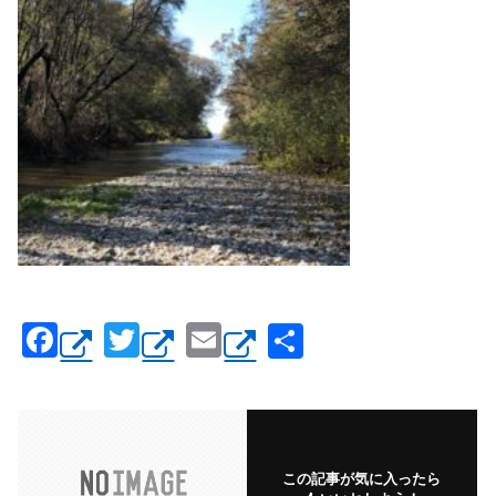
F
T
E
共
a
wi
m
有
c
tt
ail
e
er
b
この記事が気に入ったら