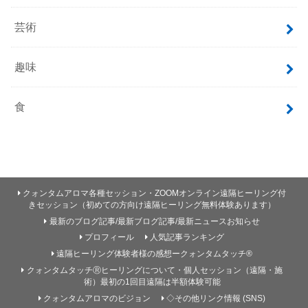
芸術
趣味
食
クォンタムアロマ各種セッション・ZOOMオンライン遠隔ヒーリング付
きセッション（初めての方向け遠隔ヒーリング無料体験あります）
最新のブログ記事/最新ブログ記事/最新ニュースお知らせ
プロフィール
人気記事ランキング
遠隔ヒーリング体験者様の感想ークォンタムタッチ®
クォンタムタッチⓇヒーリングについて・個人セッション（遠隔・施
術）最初の1回目遠隔は半額体験可能
クォンタムアロマのビジョン
◇その他リンク情報 (SNS)