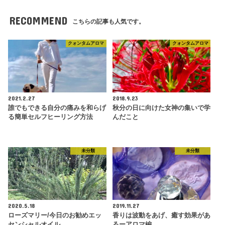
RECOMMEND
こちらの記事も人気です。
クォンタムアロマ
クォンタムアロマ
2021.2.27
2018.9.23
誰でもできる自分の痛みを和らげ
秋分の日に向けた女神の集いで学
る簡単セルフヒーリング方法
んだこと
未分類
未分類
2020.5.18
2019.11.27
ローズマリー/今日のお勧めエッ
香りは波動をあげ、癒す効果があ
センシャルオイル
るーアロマ編