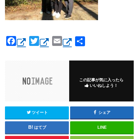
F
T
E
共
a
wi
m
有
c
tt
ail
e
er
b
この記事が気に入ったら
いいねしよう！
o
o
k
ツイート
シェア
はてブ
LINE