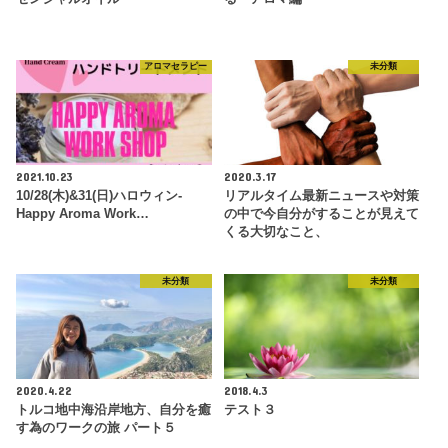
アロマセラピー
未分類
2021.10.23
2020.3.17
10/28(木)&31(日)ハロウィン-
リアルタイム最新ニュースや対策
Happy Aroma Work…
の中で今自分がすることが見えて
くる大切なこと、
未分類
未分類
2020.4.22
2018.4.3
トルコ地中海沿岸地方、自分を癒
テスト３
す為のワークの旅 パート５