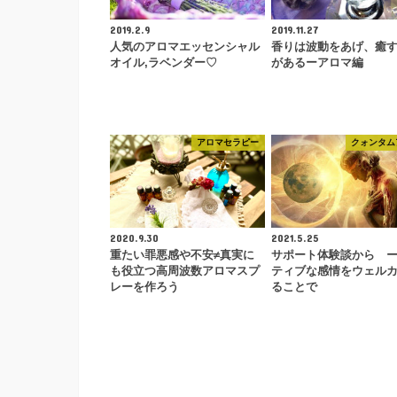
2019.2.9
2019.11.27
人気のアロマエッセンシャル
香りは波動をあげ、癒
オイル,ラベンダー♡
があるーアロマ編
アロマセラピー
クォンタム
2020.9.30
2021.5.25
重たい罪悪感や不安≠真実に
サポート体験談から 
も役立つ高周波数アロマスプ
ティブな感情をウェル
レーを作ろう
ることで