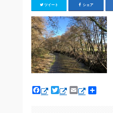
ツイート
シェア
F
T
E
共
a
wi
m
有
c
tt
ail