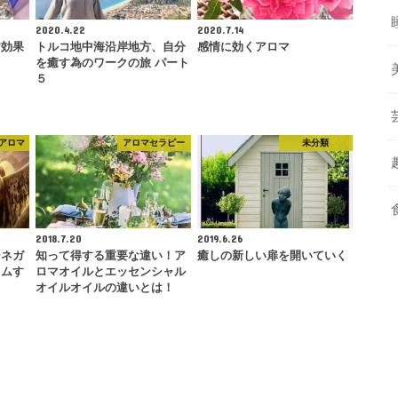
2020.4.22
2020.7.14
す効果
トルコ地中海沿岸地方、自分
感情に効くアロマ
を癒す為のワークの旅 パート
５
アロマ
アロマセラピー
未分類
2018.7.20
2019.6.26
ーネガ
知って得する重要な違い！ア
癒しの新しい扉を開いていく
カムす
ロマオイルとエッセンシャル
オイルオイルの違いとは！