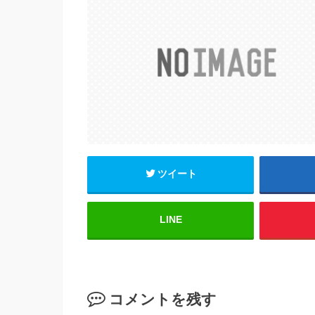
e
er
b
o
o
k
ツイート
LINE
コメントを残す