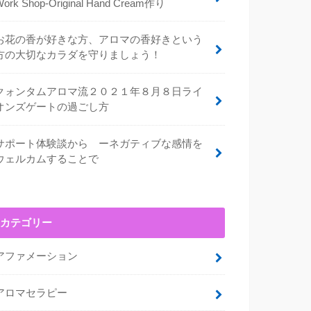
Work Shop-Original Hand Cream作り
お花の香が好きな方、アロマの香好きという
方の大切なカラダを守りましょう！
クォンタムアロマ流２０２１年８月８日ライ
オンズゲートの過ごし方
サポート体験談から ーネガティブな感情を
ウェルカムすることで
カテゴリー
アファメーション
アロマセラピー