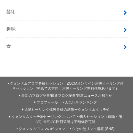
芸術
趣味
食
クォンタムアロマ各種セッション・ZOOMオンライン遠隔ヒーリング付
きセッション（初めての方向け遠隔ヒーリング無料体験あります）
最新のブログ記事/最新ブログ記事/最新ニュースお知らせ
プロフィール
人気記事ランキング
遠隔ヒーリング体験者様の感想ークォンタムタッチ®
クォンタムタッチⓇヒーリングについて・個人セッション（遠隔・施
術）最初の1回目遠隔は半額体験可能
クォンタムアロマのビジョン
◇その他リンク情報 (SNS)