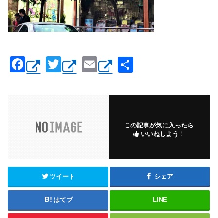
F
T
E
共
a
wi
m
有
c
tt
ail
e
er
b
この記事が気に入ったら
いいねしよう！
o
o
k
ツイート
シェア
はてブ
LINE