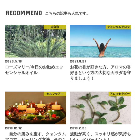
RECOMMEND
こちらの記事も人気です。
未分類
クォンタムアロマ
2020.5.18
2021.8.27
ローズマリー/今日のお勧めエッ
お花の香が好きな方、アロマの香
センシャルオイル
好きという方の大切なカラダを守
りましょう！
セルフケア―
アロマセラピー
2018.12.12
2019.2.25
自分の痛みを癒す、クォンタム
波動が高く、スッキリ感が気持ち
アロマ、ヒーリング方法 その１
いい、ペパーミント！