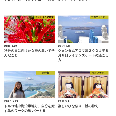
クォンタムアロマ
アロマセラピー
2018.9.23
2021.8.8
秋分の日に向けた女神の集いで学
クォンタムアロマ流２０２１年８
んだこと
月８日ライオンズゲートの過ごし
方
未分類
セルフケア―
2020.4.22
2019.3.4
トルコ地中海沿岸地方、自分を癒
楽しいひな祭り 桃の節句
す為のワークの旅 パート５