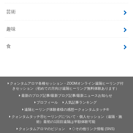
芸術
趣味
食
クォンタムアロマ各種セッション・ZOOMオンライン遠隔ヒーリング付
きセッション（初めての方向け遠隔ヒーリング無料体験あります）
最新のブログ記事/最新ブログ記事/最新ニュースお知らせ
プロフィール
人気記事ランキング
遠隔ヒーリング体験者様の感想ークォンタムタッチ®
クォンタムタッチⓇヒーリングについて・個人セッション（遠隔・施
術）最初の1回目遠隔は半額体験可能
クォンタムアロマのビジョン
◇その他リンク情報 (SNS)