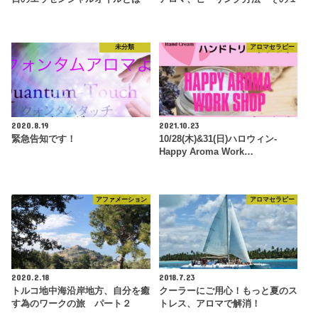
未分類
アロマセラピー
2020.8.19
2021.10.23
緊急告知です！
10/28(木)&31(日)ハロウィン-
Happy Aroma Work…
アファメーション
アロマセラピー
2020.2.18
2018.7.23
トルコ地中海沿岸地方、自分を癒
クーラーにご用心！もっと夏のス
す為のワークの旅 パート２
トレス、アロマで解消！