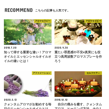
RECOMMEND
こちらの記事も人気です。
アロマセラピー
アロマセラピー
2018.7.20
2020.9.30
知って得する重要な違い！アロマ
重たい罪悪感や不安≠真実にも役
オイルとエッセンシャルオイルオ
立つ高周波数アロマスプレーを作
イルの違いとは！
ろう
アファメーション
セルフケア―
2020.5.13
2018.12.12
クォンタムアロマがお勧めする毎
自分の痛みを癒す、クォンタム
日のエッセンシャルオイルとは
アロマ、ヒーリング方法 その１