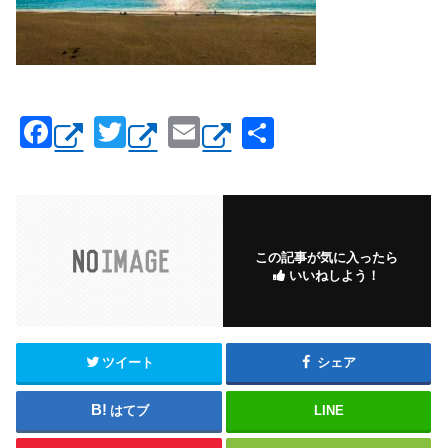
F
T
E
共
a
wi
m
有
c
tt
ail
e
er
b
この記事が気に入ったら
いいねしよう！
o
o
k
ツイート
シェア
はてブ
LINE