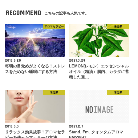
RECOMMEND
こちらの記事も人気です。
アロマセラピー
未分類
2018.6.20
2021.3.29
毎朝の目覚めがよくなる！ストレ
LEMON(レモン）エッセンシャル
スをためない睡眠にする方法
オイル（精油）脳内、カラダに蓄
積した重…
未分類
未分類
2018.5.3
2021.2.7
リラックス効果抜群！アロマセラ
Stand. Fm. クォンタムアロマ
ピーを使ったマッサージ方法
FM528HZ