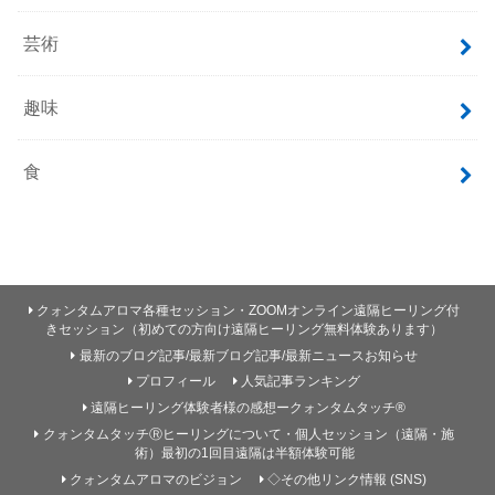
芸術
趣味
食
クォンタムアロマ各種セッション・ZOOMオンライン遠隔ヒーリング付
きセッション（初めての方向け遠隔ヒーリング無料体験あります）
最新のブログ記事/最新ブログ記事/最新ニュースお知らせ
プロフィール
人気記事ランキング
遠隔ヒーリング体験者様の感想ークォンタムタッチ®
クォンタムタッチⓇヒーリングについて・個人セッション（遠隔・施
術）最初の1回目遠隔は半額体験可能
クォンタムアロマのビジョン
◇その他リンク情報 (SNS)