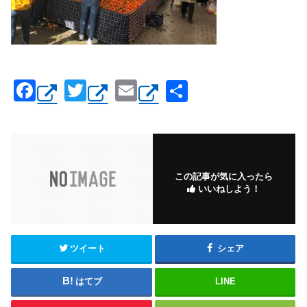
F
T
E
共
a
wi
m
有
c
tt
ail
e
er
b
この記事が気に入ったら
いいねしよう！
o
o
k
ツイート
シェア
はてブ
LINE