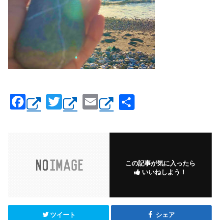
F
T
E
共
a
wi
m
有
c
tt
ail
e
er
b
この記事が気に入ったら
いいねしよう！
o
o
k
ツイート
シェア