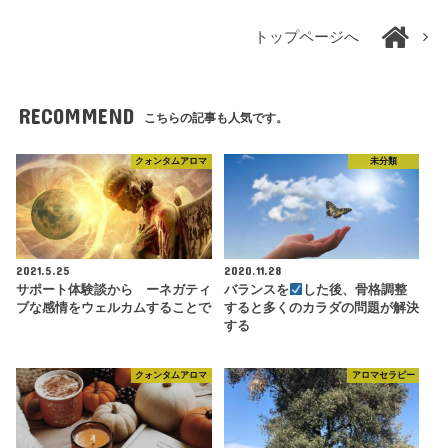
トップページへ
RECOMMEND
こちらの記事も人気です。
クォンタムアロマ
未分類
2021.5.25
2020.11.28
サポート体験談から ーネガティ
バランスを
した後、骨格調整
ブな感情をウェルカムすることで
すると多くのカラダの問題が解決
する
クォンタムアロマ
アロマセラピー