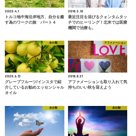
2020.4.1
2018.5.10
トルコ地中海沿岸地方、自分を癒
最近注目を浴びるクォンタムタッ
す為のワークの旅 パート４
チでのヒーリング！北米では医療
機関で治療も。
未分類
アファメーション
2020.6.13
2018.8.21
グレープフルーツ/インスタで紹
アファメーションも取り入れて気
介しているお勧めエッセンシャル
持ちのいい秋を迎えよう
オイル
未分類
未分類