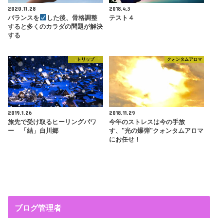
2020.11.28
2018.4.3
バランスを
した後、骨格調整
テスト４
すると多くのカラダの問題が解決
する
トリップ
クォンタムアロマ
2019.1.26
2018.11.29
旅先で受け取るヒーリングパワ
今年のストレスは今の手放
ー 「結」白川郷
す、"光の爆弾"クォンタムアロマ
にお任せ！
ブログ管理者