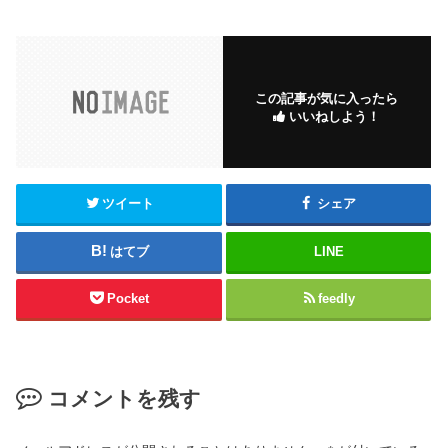
a
wi
m
有
c
tt
ail
e
er
b
この記事が気に入ったら
いいねしよう！
o
o
k
ツイート
シェア
はてブ
LINE
Pocket
feedly
コメントを残す