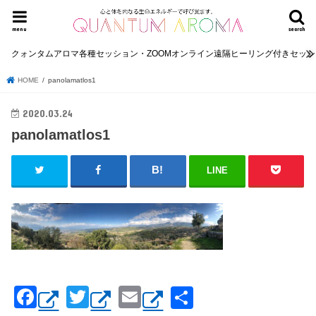
menu
search
クォンタムアロマ各種セッション・ZOOMオンライン遠隔ヒーリング付きセッ
HOME
panolamatlos1
2020.03.24
panolamatlos1
LINE
F
T
E
共