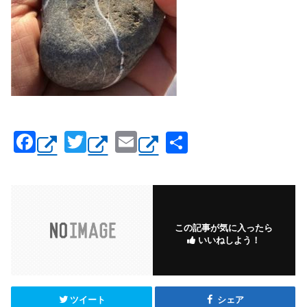
F
T
E
共
a
wi
m
有
c
tt
ail
e
er
b
この記事が気に入ったら
いいねしよう！
o
o
k
ツイート
シェア