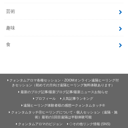
芸術
趣味
食
クォンタムアロマ各種セッション・ZOOMオンライン遠隔ヒーリング付
きセッション（初めての方向け遠隔ヒーリング無料体験あります）
最新のブログ記事/最新ブログ記事/最新ニュースお知らせ
プロフィール
人気記事ランキング
遠隔ヒーリング体験者様の感想ークォンタムタッチ®
クォンタムタッチⓇヒーリングについて・個人セッション（遠隔・施
術）最初の1回目遠隔は半額体験可能
クォンタムアロマのビジョン
◇その他リンク情報 (SNS)