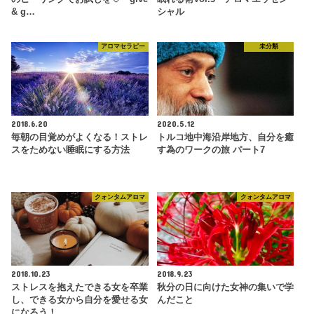
& g…
シャル
アロマセラピー
未分類
2018.6.20
2020.5.12
毎朝の目覚めがよくなる！ストレ
トルコ地中海沿岸地方、自分を癒
スをためない睡眠にする方法
す為のワークの旅 パート7
クォンタムアロマ
クォンタムアロマ
2018.10.23
2018.9.23
ストレスを抱えたできる女を卒業
秋分の日に向けた女神の集いで学
し、できる女から自分を愛せる女
んだこと
になろう！