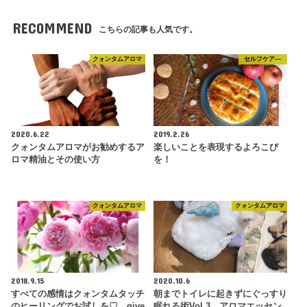
RECOMMEND
こちらの記事も人気です。
クォンタムアロマ
セルフケア―
2020.6.22
2019.2.26
クォンタムアロマがお勧めするア
楽しいことを表現するよろこび
ロマ精油とその使い方
を！
クォンタムアロマ
クォンタムアロマ
2018.9.15
2020.10.6
すべての感情はクォンタムタッチ
朝までトイレに起きずにぐっすり
のヒーリングでお試しを♡ give
眠れる術Vol.3 アロマエッセン