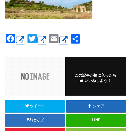
F
T
E
共
a
wi
m
有
c
tt
ail
e
er
b
この記事が気に入ったら
いいねしよう！
o
o
k
ツイート
シェア
はてブ
LINE