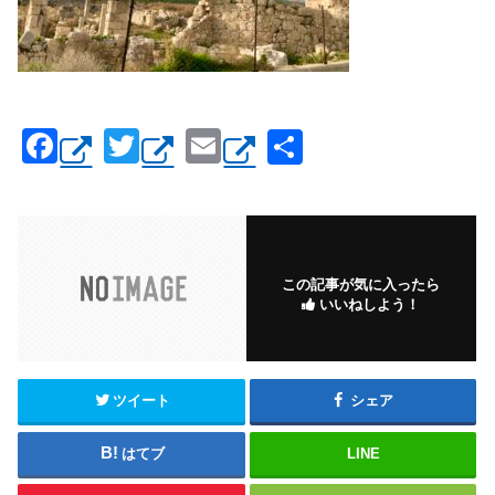
F
T
E
共
a
wi
m
有
c
tt
ail
e
er
b
この記事が気に入ったら
いいねしよう！
o
o
k
ツイート
シェア
はてブ
LINE