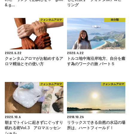
& g…
リング
クォンタムアロマ
未分類
2020.6.22
2020.4.22
クォンタムアロマがお勧めするア
トルコ地中海沿岸地方、自分を癒
ロマ精油とその使い方
す為のワークの旅 パート５
クォンタムアロマ
クォンタムアロマ
2020.10.6
2018.10.26
朝までトイレに起きずにぐっすり
リラックスできる自然の水辺の場
眠れる術Vol.3 アロマエッセン
所は、ハートフィールド！
シャル