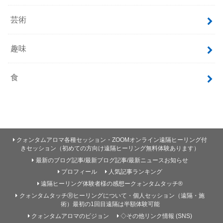
芸術
趣味
食
クォンタムアロマ各種セッション・ZOOMオンライン遠隔ヒーリング付
きセッション（初めての方向け遠隔ヒーリング無料体験あります）
最新のブログ記事/最新ブログ記事/最新ニュースお知らせ
プロフィール
人気記事ランキング
遠隔ヒーリング体験者様の感想ークォンタムタッチ®
クォンタムタッチⓇヒーリングについて・個人セッション（遠隔・施
術）最初の1回目遠隔は半額体験可能
クォンタムアロマのビジョン
◇その他リンク情報 (SNS)