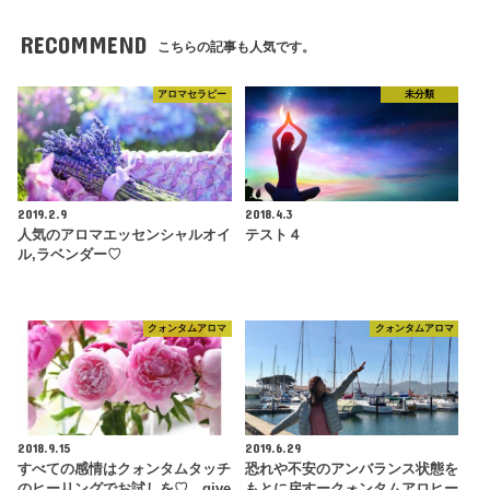
RECOMMEND
こちらの記事も人気です。
アロマセラピー
未分類
2019.2.9
2018.4.3
人気のアロマエッセンシャルオイ
テスト４
ル,ラベンダー♡
クォンタムアロマ
クォンタムアロマ
2018.9.15
2019.6.29
すべての感情はクォンタムタッチ
恐れや不安のアンバランス状態を
のヒーリングでお試しを♡ give
もとに戻すークォンタムアロヒー